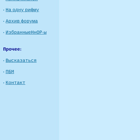
·
На одну рифму
·
Архив форума
·
ИзбранныеНнОР-ы
Прочее:
·
Высказаться
·
ПБМ
·
Контакт