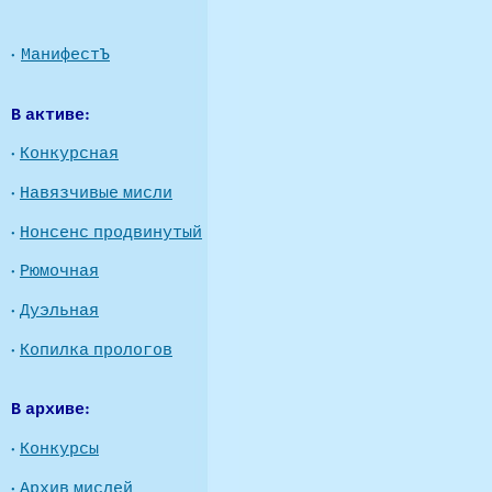
·
МанифестЪ
В активе:
·
Конкурсная
·
Навязчивые мисли
·
Нонсенс продвинутый
·
Рюмочная
·
Дуэльная
·
Копилка прологов
В архиве:
·
Конкурсы
·
Архив мислей