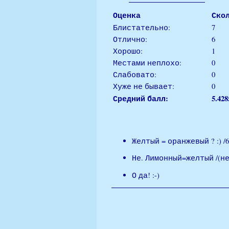
Оценка
Ско
Блистательно:
7
Отлично:
6
Хорошо:
1
Местами неплохо:
0
Слабовато:
0
Хуже не бывает:
0
Средний балл:
5.428
Желтый = оранжевый ? :) /6
Не. Лимонный=желтый /(не
О да! :-)