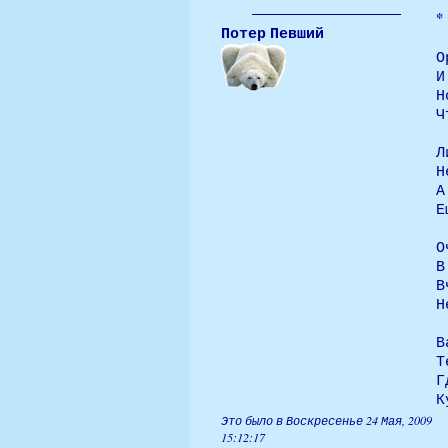
* 
Потер Певший
О
И
Н
Ч
Л
Н
А
Е
О
В
В
Н
В
Т
Г
К
Это было в Воскресенье 24 Мая, 2009
15:12:17