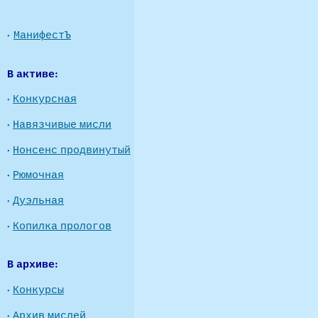
·
МанифестЪ
В активе:
·
Конкурсная
·
Навязчивые мисли
·
Нонсенс продвинутый
·
Рюмочная
·
Дуэльная
·
Копилка прологов
В архиве:
·
Конкурсы
·
Архив мислей