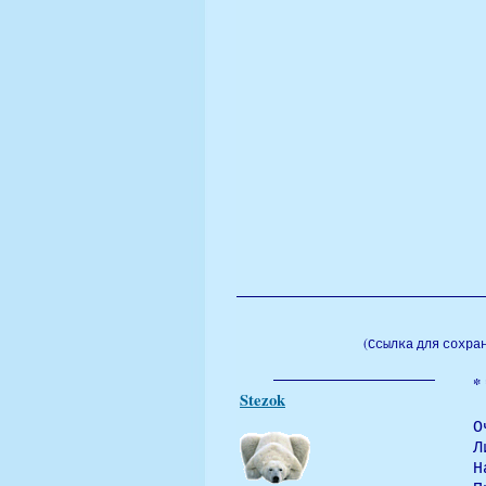
(Ссылка для сохра
* 
Stezok
О
Л
Н