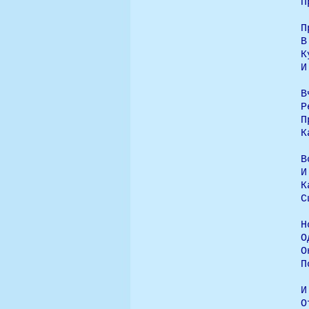
П
П
В
К
И
В
Р
П
К
В
И
К
С
Н
О
О
П
И
О