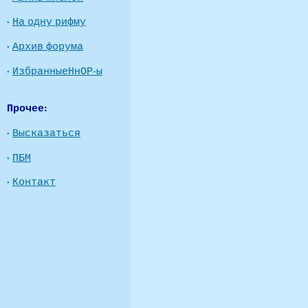
·
На одну рифму
·
Архив форума
·
ИзбранныеНнОР-ы
Прочее:
·
Высказаться
·
ПБМ
·
Контакт